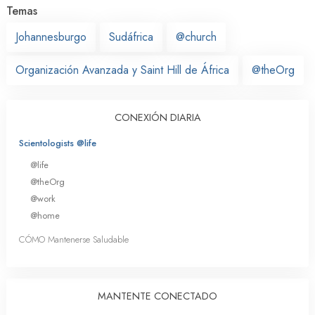
Temas
Johannesburgo
Sudáfrica
@church
Organización Avanzada y Saint Hill de África
@theOrg
CONEXIÓN DIARIA
Scientologists @life
@life
@theOrg
@work
@home
CÓMO Mantenerse Saludable
MANTENTE CONECTADO