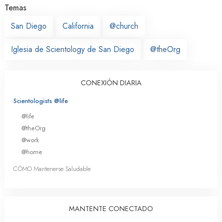
Temas
San Diego
California
@church
Iglesia de Scientology de San Diego
@theOrg
CONEXIÓN DIARIA
Scientologists @life
@life
@theOrg
@work
@home
CÓMO Mantenerse Saludable
MANTENTE CONECTADO