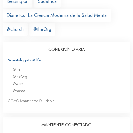
Kensington
Sudáfrica
Dianetics: La Ciencia Moderna de la Salud Mental
@church
@theOrg
CONEXIÓN DIARIA
Scientologists @life
@life
@theOrg
@work
@home
CÓMO Mantenerse Saludable
MANTENTE CONECTADO