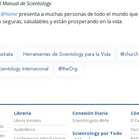
l Manual de Scientology
.
ts @home
presenta a muchas personas de todo el mundo que 
seguras, saludables y están prosperando en la vida.
stralia
Herramientas de Scientology para la Vida
@church
cientology Internacional
@theOrg
Librería
Conexión Diaria
Có
Libros Iniciales
Scientologists @life
El C
da
Audiolibros
Tecn
Scientology por Todo
ajo
Conferencias Introductorias
Refo