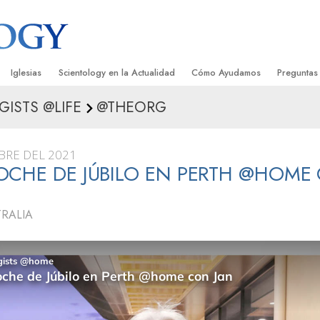
Iglesias
Scientology en la Actualidad
Cómo Ayudamos
Preguntas
GISTS @LIFE
@THEORG
Encontrar una Iglesia
Gran Inauguraciones
El Camino a la Felicidad
Antecedent
Libros I
cientology
Iglesias Ideales de Scientology
Eventos de Scientology
Applied Scholastics
Dentro de 
Audioli
BRE DEL 2021
gists acerca de
Organizaciones Avanzadas
David Miscavige: Líder Eclesiástico de
Criminon
La Organi
Confere
CHE DE JÚBILO EN PERTH @HOME
Scientology
Base en Tierra de Flag
Narconon
Película
ist
TRALIA
Freewinds
La Verdad Sobre las Drogas
Servicio
Llevando Scientology al Mundo
Unidos por los Derechos Hum
de Scientology
Comisión de Ciudadanos por l
ética
Derechos Humanos
Ministros Voluntarios de Scien