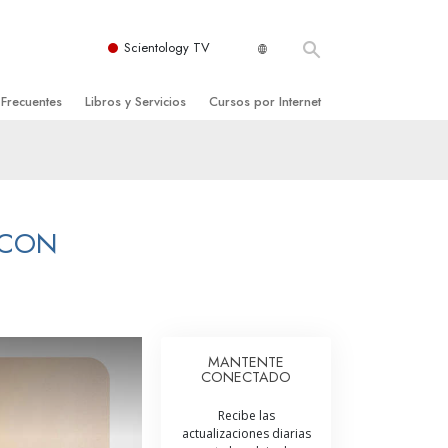
Scientology TV
 Frecuentes
Libros y Servicios
Cursos por Internet
es y principios básicos
niciales
Cómo Resolver los Conflictos
una Iglesia
bros
Las Dinámicas de la Existencia
zación de Scientology
ncias Introductorias
Los Componentes de la Comprensión
 CON
s Introductorias
Soluciones para un Entorno Peligroso
s Iniciales
Ayudas para Enfermedades y Lesiones
anos
La Integridad y la Honestidad
MANTENTE
CONECTADO
os
El Matrimonio
Recibe las
La Escala Tonal Emocional
actualizaciones diarias
tology