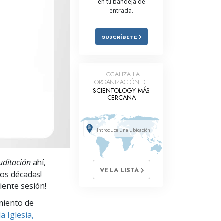
en tu bandeja de
entrada.
Respuestas a las Drogas
Los Niños
SUSCRÍBETE
Herramientas para el Entorno Laboral
La Ética y las
LOCALIZA LA
Condiciones
ORGANIZACIÓN DE
SCIENTOLOGY MÁS
La Causa de la Supresión
CERCANA
Investigaciones
Los Fundamentos de la Organización
Los Fundamentos de las Relaciones
uditación
ahí,
Públicas
VE LA LISTA
dos décadas!
Objetivos y Metas
iente sesión!
miento de
La Tecnología de Estudio
a Iglesia,