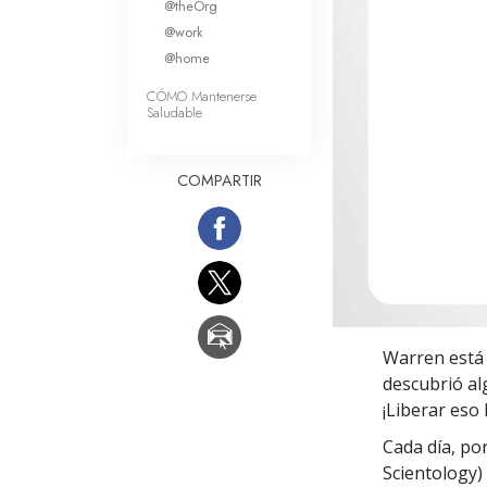
@theOrg
Amor y Odio: ¿Qué es
@work
@home
CÓMO Mantenerse
Saludable
COMPARTIR
Warren está
descubrió alg
¡Liberar eso 
Cada día, po
Scientology) 