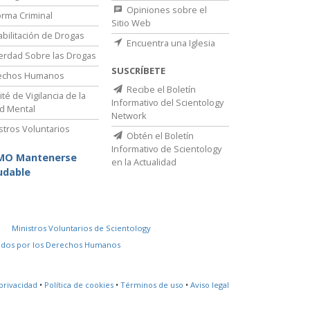
Opiniones sobre el
rma Criminal
Sitio Web
bilitación de Drogas
Encuentra una Iglesia
erdad Sobre las Drogas
SUSCRÍBETE
echos Humanos
Recibe el Boletín
té de Vigilancia de la
Informativo del Scientology
d Mental
Network
stros Voluntarios
Obtén el Boletín
Informativo de Scientology
MO Mantenerse
en la Actualidad
udable
Ministros Voluntarios de Scientology
idos por los Derechos Humanos
privacidad
•
Política de cookies
•
Términos de uso
•
Aviso legal