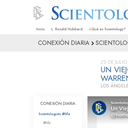
Inicio
L. Ronald Hubbard
¿Qué es Scientology?
CONEXIÓN DIARIA
SCIENTOLO
Creencias y Prácticas
Credos y Códigos de S
25 DE JULIO
Qué dicen los Scientolo
UN VIE
Scientology
WARRE
Conoce a un Scientolog
LOS ÁNGELE
Dentro de una Iglesia
CONEXIÓN DIARIA
Los Principios Básicos 
Scientologists @life
Una Introducción a Dian
@life