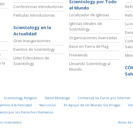
Scientology por Todo
ajo
Conferencias Introductorias
Refo
el Mundo
Localizador de Iglesias
Películas Introductorias
Reha
Iglesias Ideales de
La V
Scientology en la
Scientology
Der
Actualidad
Organizaciones Avanzadas
Gran Inauguraciones
Comi
Base en Tierra de Flag
Salu
Eventos de Scientology
a
Freewinds
Mini
Líder Eclesiástico de
 la
Scientology
Llevando Scientology al
CÓ
Mundo
Sal
Scientology Religion
David Miscavige
Comienza un Curso por Internet
Camino a la Felicidad
Narconon
En Apoyo de Un Mundo Sin Drogas
Un
danos por los Derechos Humanos
os reservados.
Aviso de 