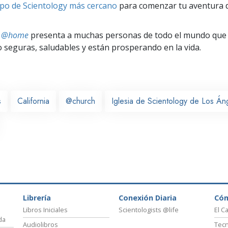
po de Scientology más cercano
para comenzar tu aventura d
ts @home
presenta a muchas personas de todo el mundo que 
seguras, saludables y están prosperando en la vida.
s
California
@church
Iglesia de Scientology de Los Án
Librería
Conexión Diaria
Có
Libros Iniciales
Scientologists @life
El C
da
Audiolibros
Tecn