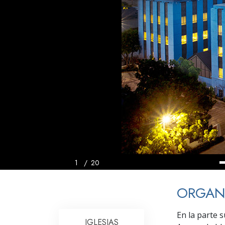
Amor y Odio: ¿Qué es
1
/
20
ORGANI
En la parte 
IGLESIAS