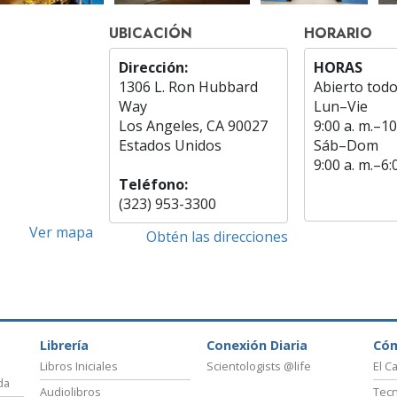
UBICACIÓN
HORARIO
Dirección:
HORAS
1306 L. Ron Hubbard
Abierto todo
Way
Lun
–
Vie
Los Angeles, CA 90027
9:00 a. m.–10
Estados Unidos
Sáb
–
Dom
9:00 a. m.–6:
Teléfono:
(323) 953-3300
Ver mapa
Obtén las direcciones
Librería
Conexión Diaria
Có
Libros Iniciales
Scientologists @life
El C
da
Audiolibros
Tecn