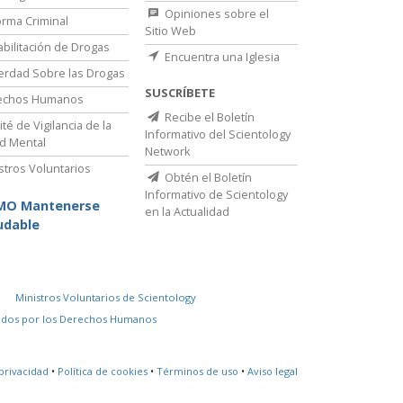
Opiniones sobre el
rma Criminal
Sitio Web
bilitación de Drogas
Encuentra una Iglesia
erdad Sobre las Drogas
SUSCRÍBETE
echos Humanos
Recibe el Boletín
té de Vigilancia de la
Informativo del Scientology
d Mental
Network
stros Voluntarios
Obtén el Boletín
Informativo de Scientology
MO Mantenerse
en la Actualidad
udable
Ministros Voluntarios de Scientology
idos por los Derechos Humanos
privacidad
•
Política de cookies
•
Términos de uso
•
Aviso legal