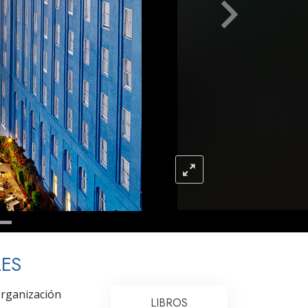
Respuestas a las Drogas
Los Niños
Herramientas para el Entorno Laboral
La Ética y las
Condiciones
La Causa de la Supresión
Investigaciones
Los Fundamentos de la Organización
Los Fundamentos de las Relaciones
Públicas
Objetivos y Metas
ES
La Tecnología de Estudio
Organización
LIBROS