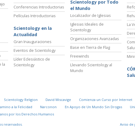
Scientology por Todo
ajo
Conferencias Introductorias
Refo
el Mundo
Localizador de Iglesias
Películas Introductorias
Reha
Iglesias Ideales de
La V
Scientology en la
Scientology
Der
Actualidad
Organizaciones Avanzadas
Gran Inauguraciones
Comi
Base en Tierra de Flag
Salu
Eventos de Scientology
a
Freewinds
Mini
Líder Eclesiástico de
 la
Scientology
Llevando Scientology al
CÓ
Mundo
Sal
Scientology Religion
David Miscavige
Comienza un Curso por Internet
Camino a la Felicidad
Narconon
En Apoyo de Un Mundo Sin Drogas
Un
danos por los Derechos Humanos
os reservados.
Aviso de 