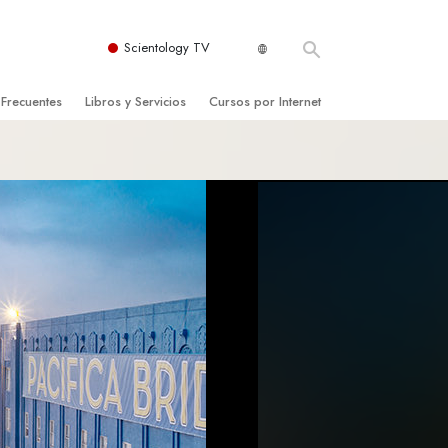
Scientology TV
 Frecuentes
Libros y Servicios
Cursos por Internet
es y principios básicos
niciales
Cómo Resolver los Conflictos
una Iglesia
bros
Las Dinámicas de la Existencia
zación de Scientology
ncias Introductorias
Los Componentes de la Comprensión
s Introductorias
Soluciones para un Entorno Peligroso
s Iniciales
Ayudas para Enfermedades y Lesiones
anos
La Integridad y la Honestidad
os
El Matrimonio
La Escala Tonal Emocional
tology