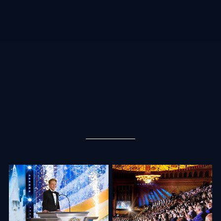
“No estamos solo celebrando un año que pasó. Más bien, ¡vamos a
encender combustible de cohetes y a volar el techo de este auditorio
mientras nos elevamos al Año Nuevo del 2024!”, comenzó el Sr. David
Miscavige, Presidente de la Junta del Religious Technology Center. Con eso,
él lanzó la celebración, presentando historias vívidas del crecimiento
explosivo de la Iglesia.