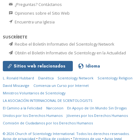
¿Preguntas? Contáctanos
Opiniones sobre el Sitio Web
Encuentra una Iglesia
SUSCRÍBETE
Recibe el Boletín Informativo del Scientology Network
Obtén el Boletín Informativo de Scientology en la Actualidad
Sitios web relacionados
Idioma
L. Ronald Hubbard
Dianética
Scientology Network
Scientology Religion
David Miscavige
Comienza un Curso por Internet
Ministros Voluntarios de Scientology
LA ASOCIACIÓN INTERNACIONAL DE SCIENTOLOGISTS
El Camino a la Felicidad
Narconon
En Apoyo de Un Mundo Sin Drogas
Unidos por los Derechos Humanos
Jóvenes por los Derechos Humanos
Comisión de Ciudadanos por los Derechos Humanos
© 2026
Church of Scientology International.
Todos los derechos reservados.
Aviso de privacidad
•
Política de cookies
•
Términos de uso
•
Aviso legal