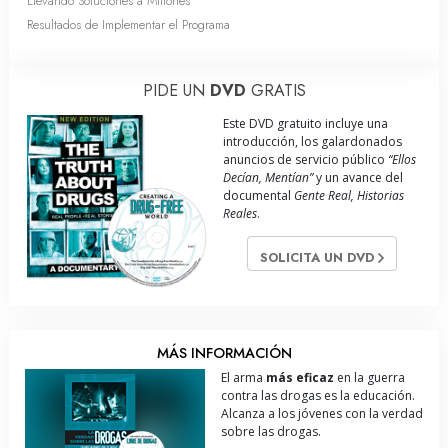
Llevando Soluciones a Millones
Resultados de Implementar el Programa
PIDE UN
DVD
GRATIS
Este DVD gratuito incluye una
introducción, los galardonados
anuncios de servicio público
“Ellos
Decían, Mentían”
y un avance del
documental
Gente Real, Historias
Reales
.
SOLICITA UN DVD
MÁS INFORMACIÓN
El arma
más eficaz
en la guerra
contra las drogas es la educación.
Alcanza a los jóvenes con la verdad
sobre las drogas.