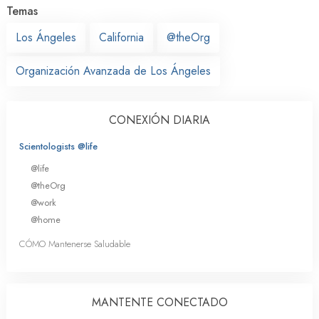
Temas
Los Ángeles
California
@theOrg
Organización Avanzada de Los Ángeles
CONEXIÓN DIARIA
Scientologists @life
@life
@theOrg
@work
@home
CÓMO Mantenerse Saludable
MANTENTE CONECTADO