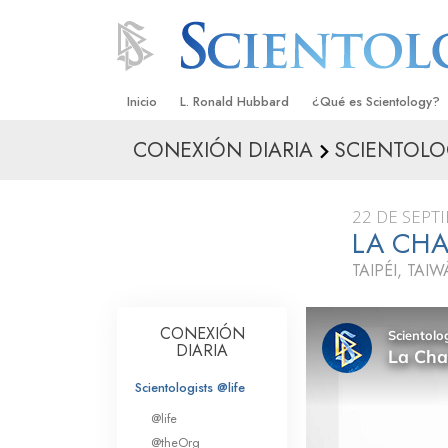
Inicio
L. Ronald Hubbard
¿Qué es Scientology?
CONEXIÓN DIARIA
SCIENTOLOG
Creencias y Prácticas
Credos y Códigos de S
22 DE SEPT
Qué dicen los Scientolo
LA CHA
Scientology
TAIPÉI, TAI
Conoce a un Scientolog
Dentro de una Iglesia
CONEXIÓN
DIARIA
Los Principios Básicos 
Scientologists @life
Una Introducción a Dian
@life
@theOrg