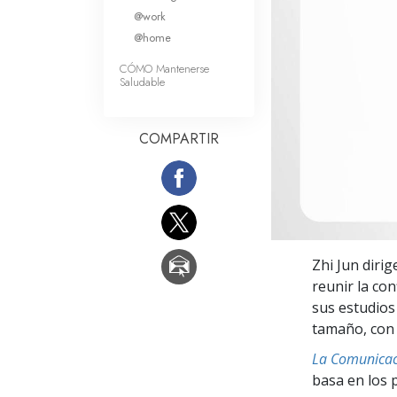
Amor y Odio: ¿Qué es
@work
@home
CÓMO Mantenerse
Saludable
COMPARTIR
Zhi Jun dirig
reunir la co
sus estudios
tamaño, con 
La Comunicac
basa en los 