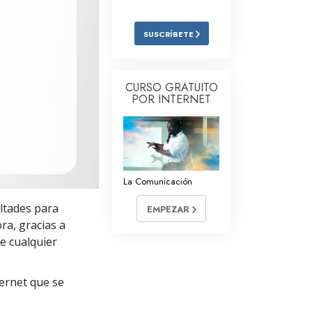
Respuestas a las Drogas
SUSCRÍBETE
Los Niños
Herramientas para el Entorno Laboral
CURSO GRATUITO
POR INTERNET
La Ética y las
Condiciones
La Causa de la Supresión
Investigaciones
La Comunicación
Los Fundamentos de la Organización
ultades para
EMPEZAR
Los Fundamentos de las Relaciones
ra, gracias a
Públicas
e cualquier
Objetivos y Metas
ternet que se
La Tecnología de Estudio