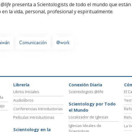
 @life
presenta a Scientologists de todo el mundo que están
o
en la vida, personal,
profesional y espiritualmente.
aiwán
Comunicación
@work
Librería
Conexión Diaria
Có
Libros Iniciales
Scientologists @life
El C
da
Audiolibros
Tecn
Scientology por Todo
ajo
Conferencias Introductorias
Refo
el Mundo
Localizador de Iglesias
Películas Introductorias
Reha
Iglesias Ideales de
La V
Scientology en la
Scientology