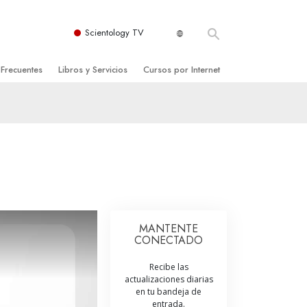
Scientology TV
 Frecuentes
Libros y Servicios
Cursos por Internet
es y principios básicos
niciales
Cómo Resolver los Conflictos
una Iglesia
bros
Las Dinámicas de la Existencia
zación de Scientology
ncias Introductorias
Los Componentes de la Comprensión
s Introductorias
Soluciones para un Entorno Peligroso
s Iniciales
Ayudas para Enfermedades y Lesiones
MANTENTE
CONECTADO
anos
La Integridad y la Honestidad
Recibe las
os
El Matrimonio
actualizaciones diarias
en tu bandeja de
La Escala Tonal Emocional
tology
entrada.