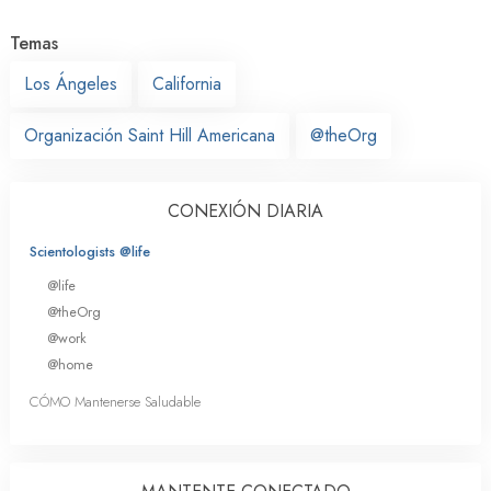
Temas
Los Ángeles
California
Organización Saint Hill Americana
@theOrg
CONEXIÓN DIARIA
Scientologists @life
@life
@theOrg
@work
@home
CÓMO Mantenerse Saludable