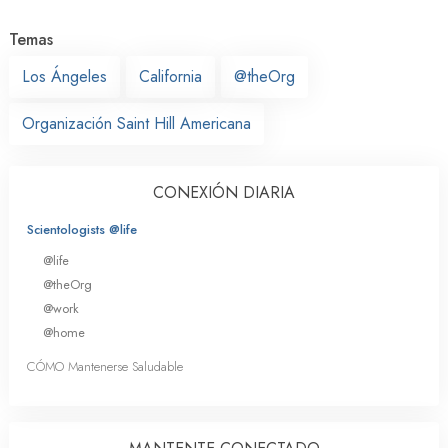
Temas
Los Ángeles
California
@theOrg
Organización Saint Hill Americana
CONEXIÓN DIARIA
Scientologists @life
@life
@theOrg
@work
@home
CÓMO Mantenerse Saludable