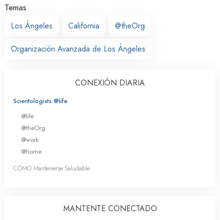
Temas
Los Ángeles
California
@theOrg
Organización Avanzada de Los Ángeles
CONEXIÓN DIARIA
Scientologists @life
@life
@theOrg
@work
@home
CÓMO Mantenerse Saludable
MANTENTE CONECTADO