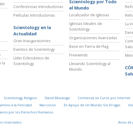
Scientology por Todo
ajo
Conferencias Introductorias
Refo
el Mundo
Localizador de Iglesias
Películas Introductorias
Reha
Iglesias Ideales de
La V
Scientology en la
Scientology
Der
Actualidad
Organizaciones Avanzadas
Gran Inauguraciones
Comi
Base en Tierra de Flag
Salu
Eventos de Scientology
a
Freewinds
Mini
Líder Eclesiástico de
 la
Scientology
Llevando Scientology al
CÓ
Mundo
Sal
Scientology Religion
David Miscavige
Comienza un Curso por Internet
Camino a la Felicidad
Narconon
En Apoyo de Un Mundo Sin Drogas
Un
danos por los Derechos Humanos
os reservados.
Aviso de 