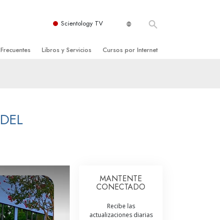
Scientology TV
 Frecuentes
Libros y Servicios
Cursos por Internet
es y principios básicos
niciales
Cómo Resolver los Conflictos
una Iglesia
bros
Las Dinámicas de la Existencia
zación de Scientology
ncias Introductorias
Los Componentes de la Comprensión
 DEL
s Introductorias
Soluciones para un Entorno Peligroso
s Iniciales
Ayudas para Enfermedades y Lesiones
anos
La Integridad y la Honestidad
MANTENTE
CONECTADO
os
El Matrimonio
Recibe las
La Escala Tonal Emocional
actualizaciones diarias
tology