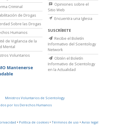
Opiniones sobre el
rma Criminal
Sitio Web
bilitación de Drogas
Encuentra una Iglesia
erdad Sobre las Drogas
SUSCRÍBETE
echos Humanos
Recibe el Boletín
té de Vigilancia de la
Informativo del Scientology
d Mental
Network
stros Voluntarios
Obtén el Boletín
Informativo de Scientology
MO Mantenerse
en la Actualidad
udable
Ministros Voluntarios de Scientology
idos por los Derechos Humanos
privacidad
•
Política de cookies
•
Términos de uso
•
Aviso legal