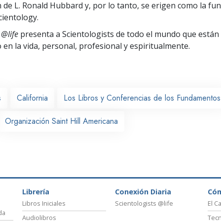
n de L. Ronald Hubbard y, por lo tanto, se erigen como la fun
cientology.
 @life
presenta a Scientologists de todo el mundo que están
o
en la vida, personal,
profesional y espiritualmente.
s
California
Los Libros y Conferencias de los Fundamentos
Organización Saint Hill Americana
Librería
Conexión Diaria
Có
Libros Iniciales
Scientologists @life
El C
da
Audiolibros
Tecn