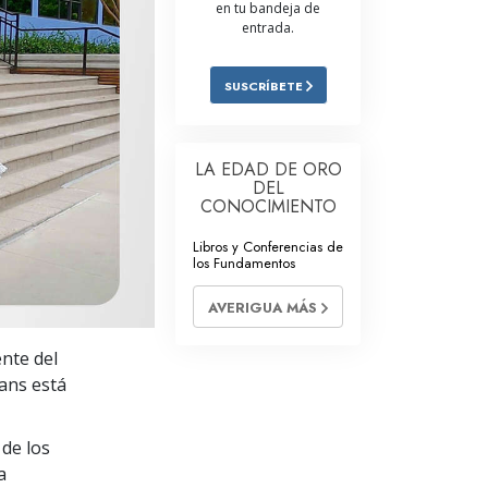
en tu bandeja de
Respuestas a las Drogas
entrada.
Los Niños
SUSCRÍBETE
Herramientas para el Entorno Laboral
La Ética y las
LA EDAD DE ORO
Condiciones
DEL
CONOCIMIENTO
La Causa de la Supresión
Libros y Conferencias de
Investigaciones
los Fundamentos
Los Fundamentos de la Organización
AVERIGUA MÁS
Los Fundamentos de las Relaciones
ente del
Públicas
Jeans está
Objetivos y Metas
de los
La Tecnología de Estudio
a