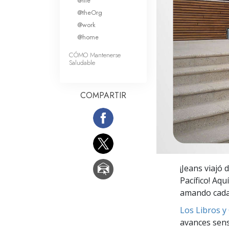
@life
Amor y Odio: ¿Qué es
@theOrg
@work
@home
CÓMO Mantenerse
Saludable
COMPARTIR
¡Jeans viajó
Pacífico! Aqu
amando cada 
Los Libros y
avances sensa