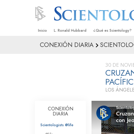
Inicio
L. Ronald Hubbard
¿Qué es Scientology?
CONEXIÓN DIARIA
SCIENTOLOG
Creencias y Prácticas
Credos y Códigos de S
30 DE NOVI
Qué dicen los Scientolo
CRUZAN
Scientology
PACÍFI
Conoce a un Scientolog
LOS ÁNGELE
Dentro de una Iglesia
CONEXIÓN
Los Principios Básicos 
DIARIA
Una Introducción a Dian
Scientologists @life