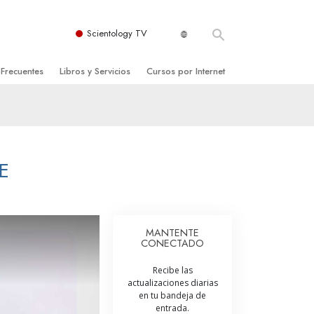
Scientology TV
 Frecuentes
Libros y Servicios
Cursos por Internet
es y principios básicos
niciales
Cómo Resolver los Conflictos
una Iglesia
bros
Las Dinámicas de la Existencia
zación de Scientology
ncias Introductorias
Los Componentes de la Comprensión
E
s Introductorias
Soluciones para un Entorno Peligroso
s Iniciales
Ayudas para Enfermedades y Lesiones
MANTENTE
CONECTADO
anos
La Integridad y la Honestidad
Recibe las
os
El Matrimonio
actualizaciones diarias
en tu bandeja de
La Escala Tonal Emocional
entrada.
tology