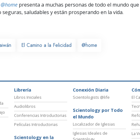
ts @home
presenta a muchas personas de todo el mundo que 
seguras, saludables y están prosperando en la vida.
aiwán
El Camino a la Felicidad
@home
Librería
Conexión Diaria
Có
Libros Iniciales
Scientologists @life
El C
da
Audiolibros
Tecn
Scientology por Todo
ajo
Conferencias Introductorias
Refo
el Mundo
Localizador de Iglesias
Películas Introductorias
Reha
Iglesias Ideales de
La V
Scientology en la
Scientology