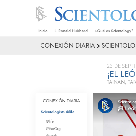
Inicio
L. Ronald Hubbard
¿Qué es Scientology?
CONEXIÓN DIARIA
SCIENTOLO
Creencias y Prácticas
Credos y Códigos de S
23 DE SEPT
Qué dicen los Scientolo
¡EL LE
Scientology
TAINÁN, TA
Conoce a un Scientolog
Dentro de una Iglesia
CONEXIÓN DIARIA
Los Principios Básicos 
Scientologists @life
@life
Una Introducción a Dian
@theOrg
@work