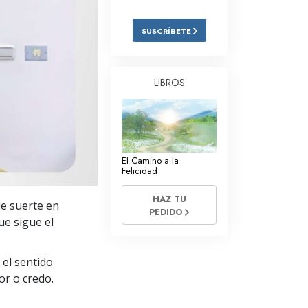
Respuestas a las Drogas
SUSCRÍBETE
Los Niños
Herramientas para el Entorno Laboral
LIBROS
La Ética y las
Condiciones
La Causa de la Supresión
El Camino a la
Investigaciones
Felicidad
Los Fundamentos de la Organización
HAZ TU
de suerte en
PEDIDO
Los Fundamentos de las Relaciones
ue sigue el
Públicas
Objetivos y Metas
 el sentido
or o credo.
La Tecnología de Estudio