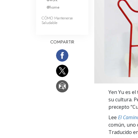
Amor y Odio: ¿Qué es
@home
CÓMO Mantenerse
Saludable
COMPARTIR
Yen Yu es el
su cultura. P
precepto “Cu
Lee
El Camino
común, uno q
Traducido en