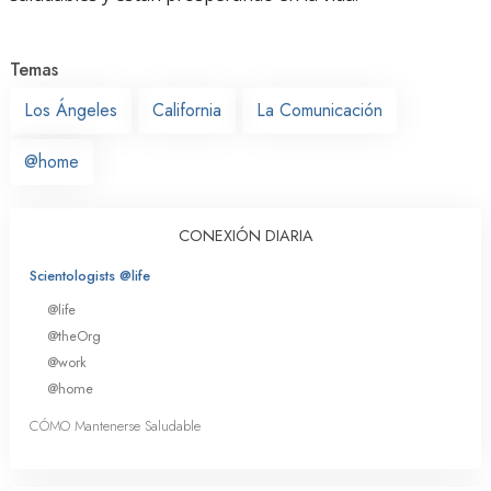
Temas
Los Ángeles
California
La Comunicación
@home
CONEXIÓN DIARIA
Scientologists @life
@life
@theOrg
@work
@home
CÓMO Mantenerse Saludable