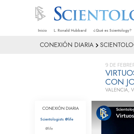
Inicio
L. Ronald Hubbard
¿Qué es Scientology?
CONEXIÓN DIARIA
SCIENTOLO
Creencias y Prácticas
Credos y Códigos de S
9 DE FEBRE
Qué dicen los Scientolo
VIRTUO
Scientology
CON J
Conoce a un Scientolog
VALENCIA, 
Dentro de una Iglesia
CONEXIÓN DIARIA
Los Principios Básicos 
Scientologists @life
Una Introducción a Dian
@life