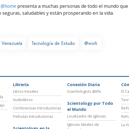
ts @home
presenta a muchas personas de todo el mundo que 
seguras, saludables y están prosperando en la vida.
Venezuela
Tecnología de Estudio
@work
Librería
Conexión Diaria
Có
Libros Iniciales
Scientologists @life
El C
da
Audiolibros
Tecn
Scientology por Todo
ajo
Conferencias Introductorias
Refo
el Mundo
Localizador de Iglesias
Películas Introductorias
Reha
Iglesias Ideales de
La V
Scientology en la