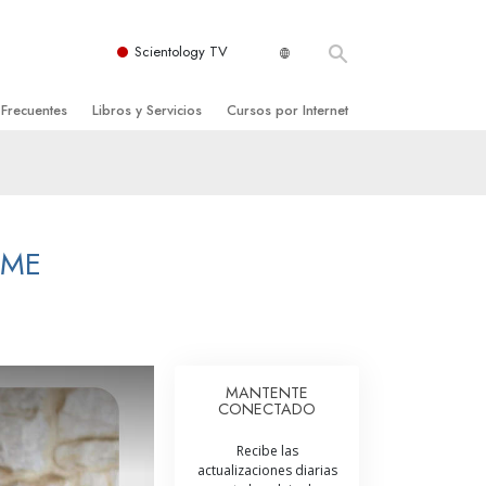
Scientology TV
 Frecuentes
Libros y Servicios
Cursos por Internet
es y principios básicos
niciales
Cómo Resolver los Conflictos
una Iglesia
bros
Las Dinámicas de la Existencia
zación de Scientology
ncias Introductorias
Los Componentes de la Comprensión
OME
s Introductorias
Soluciones para un Entorno Peligroso
s Iniciales
Ayudas para Enfermedades y Lesiones
anos
La Integridad y la Honestidad
MANTENTE
CONECTADO
os
El Matrimonio
Recibe las
La Escala Tonal Emocional
actualizaciones diarias
tology