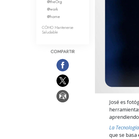
@theOrg
Amor y Odio: ¿Qué es
@work
@home
CÓMO Mantenerse
Saludable
COMPARTIR
José es fotó
herramientas
aprendiendo 
La Tecnología
que se basa 