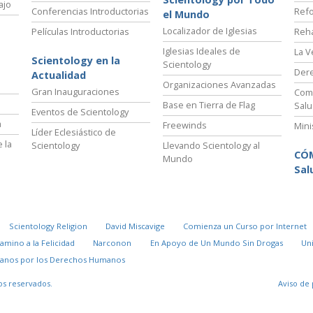
ajo
Conferencias Introductorias
Refo
el Mundo
Localizador de Iglesias
Películas Introductorias
Reha
Iglesias Ideales de
La V
Scientology en la
Scientology
Der
Actualidad
Organizaciones Avanzadas
Gran Inauguraciones
Comi
Base en Tierra de Flag
Salu
Eventos de Scientology
a
Freewinds
Mini
Líder Eclesiástico de
 la
Scientology
Llevando Scientology al
CÓ
Mundo
Sal
Scientology Religion
David Miscavige
Comienza un Curso por Internet
Camino a la Felicidad
Narconon
En Apoyo de Un Mundo Sin Drogas
Un
danos por los Derechos Humanos
os reservados.
Aviso de 