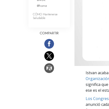
Amor y Odio: ¿Qué es
@home
CÓMO Mantenerse
Saludable
COMPARTIR
Istvan acaba
Organización
significa que
ese es el est
Los Congres
anunció cada