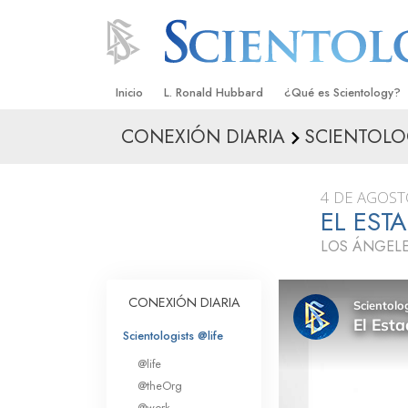
Inicio
L. Ronald Hubbard
¿Qué es Scientology?
CONEXIÓN DIARIA
SCIENTOLO
Creencias y Prácticas
Credos y Códigos de S
4 DE AGOST
Qué dicen los Scientolo
EL EST
Scientology
LOS ÁNGELE
Conoce a un Scientolog
Dentro de una Iglesia
CONEXIÓN DIARIA
Los Principios Básicos 
Scientologists @life
@life
Una Introducción a Dian
@theOrg
@work