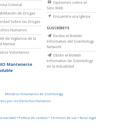
Opiniones sobre el
rma Criminal
Sitio Web
bilitación de Drogas
Encuentra una Iglesia
erdad Sobre las Drogas
SUSCRÍBETE
echos Humanos
Recibe el Boletín
té de Vigilancia de la
Informativo del Scientology
d Mental
Network
stros Voluntarios
Obtén el Boletín
Informativo de Scientology
MO Mantenerse
en la Actualidad
udable
Ministros Voluntarios de Scientology
idos por los Derechos Humanos
privacidad
•
Política de cookies
•
Términos de uso
•
Aviso legal