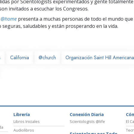
idas por Scientologists experimentados y gente totalmente
son invitados a escuchar los Congresos.
ts @home
presenta a muchas personas de todo el mundo que 
seguras, saludables y están prosperando en la vida.
s
California
@church
Organización Saint Hill Americana
Librería
Conexión Diaria
Có
Libros Iniciales
Scientologists @life
El C
da
Audiolibros
Tecn
Scientology por Todo