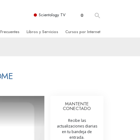
Scientology TV
 Frecuentes
Libros y Servicios
Cursos por Internet
es y principios básicos
niciales
Cómo Resolver los Conflictos
una Iglesia
bros
Las Dinámicas de la Existencia
zación de Scientology
ncias Introductorias
Los Componentes de la Comprensión
OME
s Introductorias
Soluciones para un Entorno Peligroso
s Iniciales
Ayudas para Enfermedades y Lesiones
MANTENTE
CONECTADO
anos
La Integridad y la Honestidad
Recibe las
os
El Matrimonio
actualizaciones diarias
en tu bandeja de
La Escala Tonal Emocional
entrada.
tology