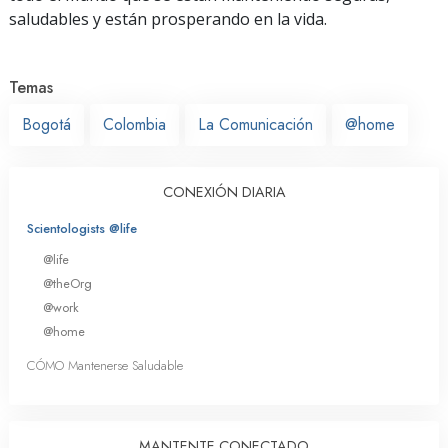
saludables y están prosperando en la vida.
Temas
Bogotá
Colombia
La Comunicación
@home
CONEXIÓN DIARIA
Scientologists @life
@life
@theOrg
@work
@home
CÓMO Mantenerse Saludable
MANTENTE CONECTADO