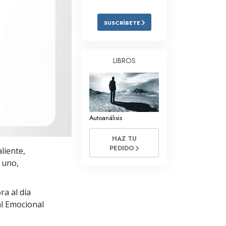
Respuestas a las Drogas
SUSCRÍBETE
Los Niños
Herramientas para el Entorno Laboral
LIBROS
La Ética y las
Condiciones
La Causa de la Supresión
Autoanálisis
Investigaciones
HAZ TU
Los Fundamentos de la Organización
PEDIDO
liente,
Los Fundamentos de las Relaciones
 uno,
Públicas
Objetivos y Metas
a al día
l Emocional
La Tecnología de Estudio