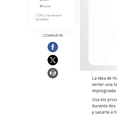
Amor y Odio: ¿Qué es
@home
CÓMO Mantenerse
Saludable
COMPARTIR
La idea de H
verter una t
impregnada d
Usa los pro
durante dos 
y sacarte a t