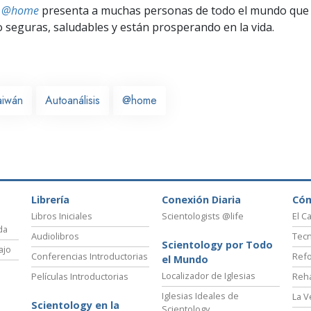
ts @home
presenta a muchas personas de todo el mundo que 
seguras, saludables y están prosperando en la vida.
aiwán
Autoanálisis
@home
Librería
Conexión Diaria
Có
Libros Iniciales
Scientologists @life
El C
da
Audiolibros
Tecn
Scientology por Todo
ajo
Conferencias Introductorias
Refo
el Mundo
Localizador de Iglesias
Películas Introductorias
Reha
Iglesias Ideales de
La V
Scientology en la
Scientology