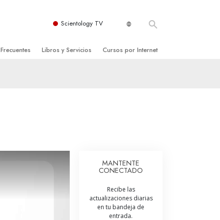
Scientology TV
 Frecuentes
Libros y Servicios
Cursos por Internet
es y principios básicos
niciales
Cómo Resolver los Conflictos
una Iglesia
bros
Las Dinámicas de la Existencia
zación de Scientology
ncias Introductorias
Los Componentes de la Comprensión
s Introductorias
Soluciones para un Entorno Peligroso
s Iniciales
Ayudas para Enfermedades y Lesiones
MANTENTE
CONECTADO
anos
La Integridad y la Honestidad
Recibe las
os
El Matrimonio
actualizaciones diarias
en tu bandeja de
La Escala Tonal Emocional
entrada.
tology