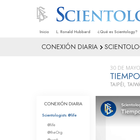
Inicio
L. Ronald Hubbard
¿Qué es Scientology?
CONEXIÓN DIARIA
SCIENTOLO
Creencias y Prácticas
Credos y Códigos de S
30 DE MAYO
Qué dicen los Scientolo
TIEMP
Scientology
TAIPÉI, TAI
Conoce a un Scientolog
Dentro de una Iglesia
CONEXIÓN DIARIA
Los Principios Básicos 
Scientologists @life
@life
Una Introducción a Dian
@theOrg
@work