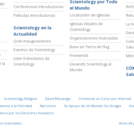
Scientology por Todo
ajo
Conferencias Introductorias
Refo
el Mundo
Localizador de Iglesias
Películas Introductorias
Reha
Iglesias Ideales de
La V
Scientology en la
Scientology
Der
Actualidad
Organizaciones Avanzadas
Gran Inauguraciones
Comi
Base en Tierra de Flag
Salu
Eventos de Scientology
a
Freewinds
Mini
Líder Eclesiástico de
 la
Scientology
Llevando Scientology al
CÓ
Mundo
Sal
Scientology Religion
David Miscavige
Comienza un Curso por Internet
Camino a la Felicidad
Narconon
En Apoyo de Un Mundo Sin Drogas
Un
danos por los Derechos Humanos
os reservados.
Aviso de 