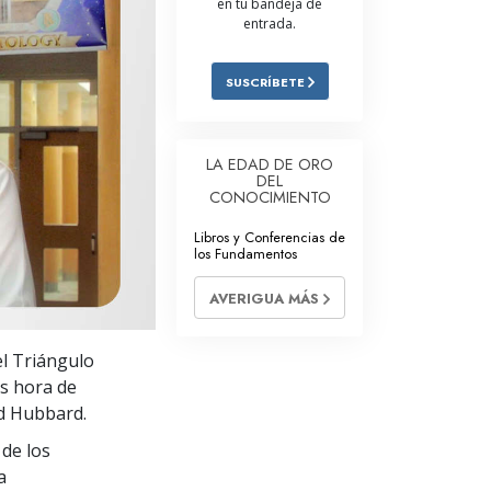
en tu bandeja de
entrada.
Respuestas a las Drogas
Los Niños
SUSCRÍBETE
Herramientas para el Entorno Laboral
La Ética y las
LA EDAD DE ORO
Condiciones
DEL
CONOCIMIENTO
La Causa de la Supresión
Libros y Conferencias de
los Fundamentos
Investigaciones
AVERIGUA MÁS
Los Fundamentos de la Organización
Los Fundamentos de las Relaciones
el Triángulo
Públicas
es hora de
Objetivos y Metas
ld Hubbard.
de los
La Tecnología de Estudio
a