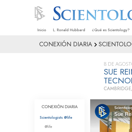
Inicio
L. Ronald Hubbard
¿Qué es Scientology?
CONEXIÓN DIARIA
SCIENTOLO
Creencias y Prácticas
Credos y Códigos de S
8 DE AGOST
Qué dicen los Scientolo
SUE RE
Scientology
TECNO
Conoce a un Scientolog
CAMBRIDGE
Dentro de una Iglesia
CONEXIÓN DIARIA
Los Principios Básicos 
Scientologists @life
Una Introducción a Dian
@life