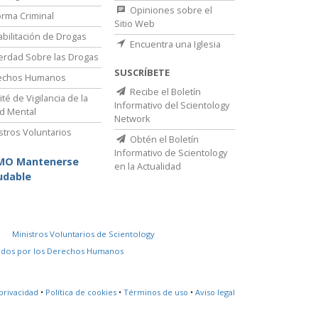
Opiniones sobre el
rma Criminal
Sitio Web
bilitación de Drogas
Encuentra una Iglesia
erdad Sobre las Drogas
SUSCRÍBETE
echos Humanos
Recibe el Boletín
té de Vigilancia de la
Informativo del Scientology
d Mental
Network
stros Voluntarios
Obtén el Boletín
Informativo de Scientology
MO Mantenerse
en la Actualidad
udable
Ministros Voluntarios de Scientology
idos por los Derechos Humanos
privacidad
•
Política de cookies
•
Términos de uso
•
Aviso legal