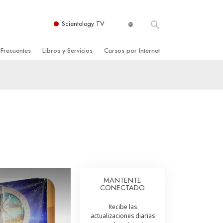
Scientology TV
 Frecuentes
Libros y Servicios
Cursos por Internet
es y principios básicos
niciales
Cómo Resolver los Conflictos
una Iglesia
bros
Las Dinámicas de la Existencia
zación de Scientology
ncias Introductorias
Los Componentes de la Comprensión
s Introductorias
Soluciones para un Entorno Peligroso
s Iniciales
Ayudas para Enfermedades y Lesiones
anos
La Integridad y la Honestidad
MANTENTE
CONECTADO
os
El Matrimonio
Recibe las
La Escala Tonal Emocional
actualizaciones diarias
tology