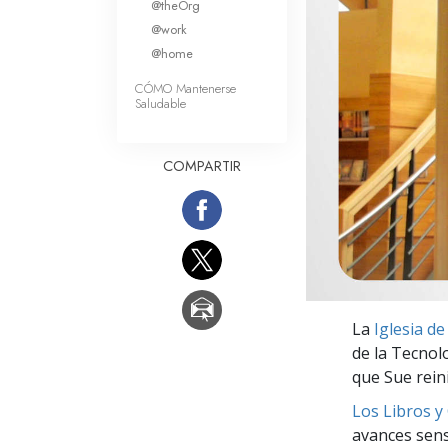
@theOrg
Amor y Odio: ¿Qué es
@work
@home
CÓMO Mantenerse
Saludable
COMPARTIR
La
Iglesia d
de la Tecnol
que Sue rein
Los Libros y
avances sensa