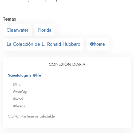
Temas
Clearwater
Florida
La Colección de L. Ronald Hubbard
@home
CONEXIÓN DIARIA
Scientologists @life
@life
@theOrg
@work
@home
CÓMO Mantenerse Saludable