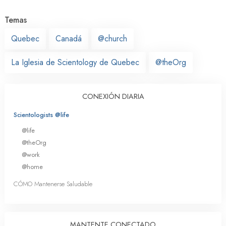
Temas
Quebec
Canadá
@church
La Iglesia de Scientology de Quebec
@theOrg
CONEXIÓN DIARIA
Scientologists @life
@life
@theOrg
@work
@home
CÓMO Mantenerse Saludable
MANTENTE CONECTADO