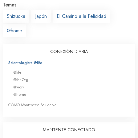
Temas
Shizuoka
Japón
El Camino a la Felicidad
@home
CONEXIÓN DIARIA
Scientologists @life
@life
@theOrg
@work
@home
CÓMO Mantenerse Saludable
MANTENTE CONECTADO