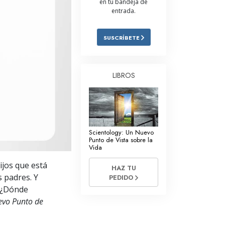
en tu bandeja de
entrada.
Respuestas a las Drogas
Los Niños
SUSCRÍBETE
Herramientas para el Entorno Laboral
La Ética y las
LIBROS
Condiciones
La Causa de la Supresión
Investigaciones
Scientology: Un Nuevo
Los Fundamentos de la Organización
Punto de Vista sobre la
Vida
Los Fundamentos de las Relaciones
ijos que está
Públicas
HAZ TU
s padres. Y
PEDIDO
Objetivos y Metas
. ¿Dónde
evo Punto de
La Tecnología de Estudio