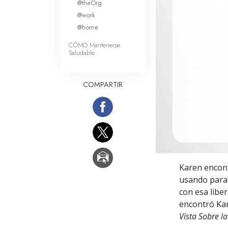
@theOrg
Amor y Odio: ¿Qué es
@work
@home
CÓMO Mantenerse
Saludable
COMPARTIR
Karen encont
usando para c
con esa libe
encontró Kar
Vista Sobre la