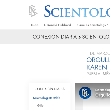
Inicio
L. Ronald Hubbard
¿Qué es Scientology?
CONEXIÓN DIARIA
SCIENTOLO
Creencias y Prácticas
Credos y Códigos de S
1 DE MARZO
Qué dicen los Scientolo
ORGUL
Scientology
KAREN
Conoce a un Scientolog
PUEBLA, MÉ
Dentro de una Iglesia
CONEXIÓN DIARIA
Los Principios Básicos 
Scientologists @life
Una Introducción a Dian
@life