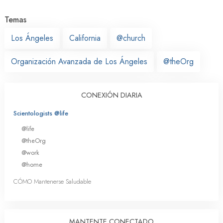
Temas
Los Ángeles
California
@church
Organización Avanzada de Los Ángeles
@theOrg
CONEXIÓN DIARIA
Scientologists @life
@life
@theOrg
@work
@home
CÓMO Mantenerse Saludable
MANTENTE CONECTADO