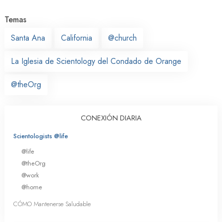
Temas
Santa Ana
California
@church
La Iglesia de Scientology del Condado de Orange
@theOrg
CONEXIÓN DIARIA
Scientologists @life
@life
@theOrg
@work
@home
CÓMO Mantenerse Saludable