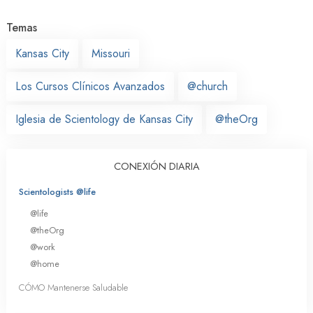
Temas
Kansas City
Missouri
Los Cursos Clínicos Avanzados
@church
Iglesia de Scientology de Kansas City
@theOrg
CONEXIÓN DIARIA
Scientologists @life
@life
@theOrg
@work
@home
CÓMO Mantenerse Saludable