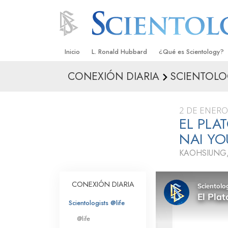
Inicio
L. Ronald Hubbard
¿Qué es Scientology?
CONEXIÓN DIARIA
SCIENTOLO
Creencias y Prácticas
Credos y Códigos de S
2 DE ENERO
Qué dicen los Scientolo
EL PLA
Scientology
NAI Y
Conoce a un Scientolog
KAOHSIUNG,
Dentro de una Iglesia
CONEXIÓN DIARIA
Los Principios Básicos 
Scientologists @life
Una Introducción a Dian
@life