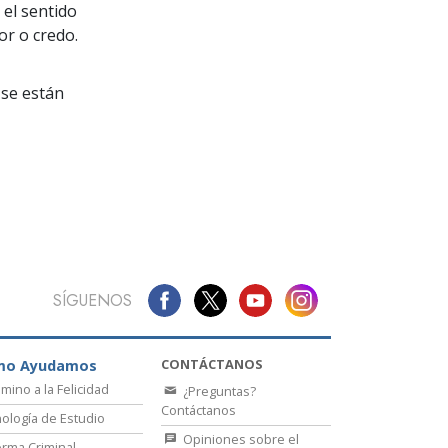
La Comunicación
 el sentido
or o credo.
se están
SÍGUENOS
CONTÁCTANOS
mo Ayudamos
amino a la Felicidad
¿Preguntas?
Contáctanos
ología de Estudio
Opiniones sobre el
rma Criminal