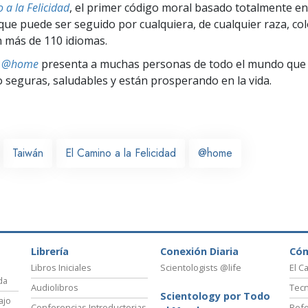
 a la Felicidad
, el primer código moral basado totalmente en
ue puede ser seguido por cualquiera, de cualquier raza, col
 más de 110 idiomas.
ts @home
presenta a muchas personas de todo el mundo que 
seguras, saludables y están prosperando en la vida.
Taiwán
El Camino a la Felicidad
@home
Librería
Conexión Diaria
Có
Libros Iniciales
Scientologists @life
El C
da
Audiolibros
Tecn
Scientology por Todo
ajo
Conferencias Introductorias
Refo