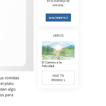
en tu bandeja de
entrada.
Respuestas a las Drogas
Los Niños
SUSCRÍBETE
Herramientas para el Entorno Laboral
La Ética y las
LIBROS
Condiciones
La Causa de la Supresión
Investigaciones
El Camino a la
Los Fundamentos de la Organización
Felicidad
Los Fundamentos de las Relaciones
HAZ TU
sus comidas
Públicas
PEDIDO
el plato
Objetivos y Metas
ndan algo
cos para
La Tecnología de Estudio