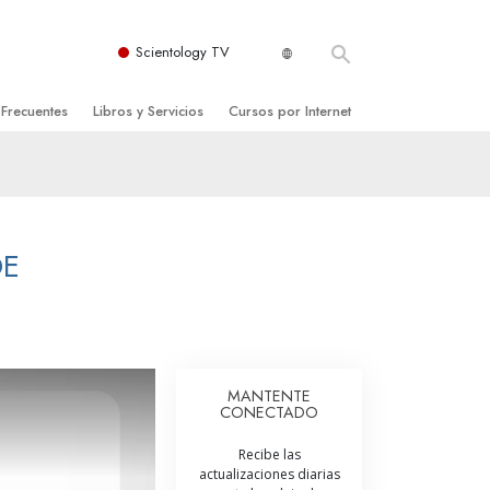
Scientology TV
 Frecuentes
Libros y Servicios
Cursos por Internet
es y principios básicos
niciales
Cómo Resolver los Conflictos
una Iglesia
bros
Las Dinámicas de la Existencia
zación de Scientology
ncias Introductorias
Los Componentes de la Comprensión
DE
s Introductorias
Soluciones para un Entorno Peligroso
s Iniciales
Ayudas para Enfermedades y Lesiones
anos
La Integridad y la Honestidad
MANTENTE
CONECTADO
os
El Matrimonio
Recibe las
La Escala Tonal Emocional
actualizaciones diarias
tology