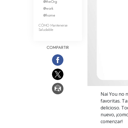
@theOrg
Amor y Odio: ¿Qué es
@work
@home
CÓMO Mantenerse
Saludable
COMPARTIR
Nai You no n
favoritas. T
delicioso. T
nuevo, ¡como
comenzar!