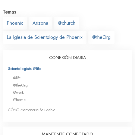
Temas
Phoenix
Arizona
@church
La Iglesia de Scientology de Phoenix
@theOrg
CONEXIÓN DIARIA
Scientologists @life
@life
@theOrg
@work
@home
CÓMO Mantenerse Saludable
MANTENTE CONECTADO