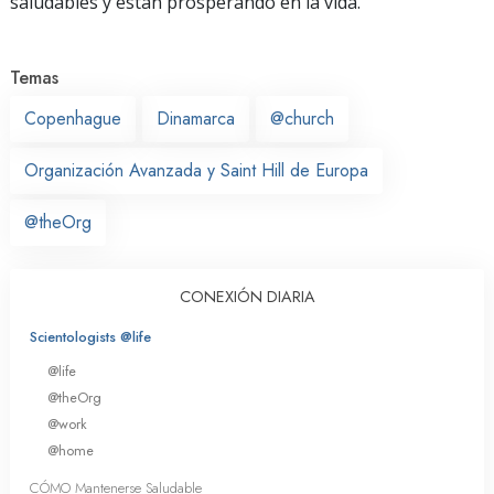
saludables y están prosperando en la vida.
Temas
Copenhague
Dinamarca
@church
Organización Avanzada y Saint Hill de Europa
@theOrg
CONEXIÓN DIARIA
Scientologists @life
@life
@theOrg
@work
@home
CÓMO Mantenerse Saludable