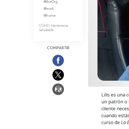
@theOrg
Amor y Odio: ¿Qué es
@work
@home
CÓMO Mantenerse
Saludable
COMPARTIR
Lilis es una
un patrón o 
cliente neces
cuando estás
curso de
La É