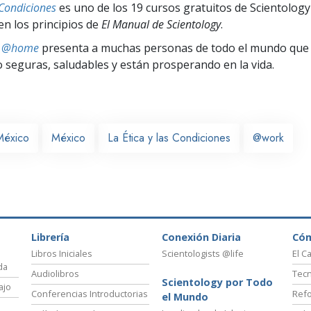
 Condiciones
es uno de los 19 cursos gratuitos de Scientology
en los principios de
El Manual de Scientology
.
ts @home
presenta a muchas personas de todo el mundo que 
seguras, saludables y están prosperando en la vida.
México
México
La Ética y las Condiciones
@work
Librería
Conexión Diaria
Có
Libros Iniciales
Scientologists @life
El C
da
Audiolibros
Tecn
Scientology por Todo
ajo
Conferencias Introductorias
Refo
el Mundo