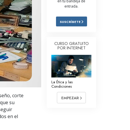
en tu bandeja de
entrada.
Respuestas a las Drogas
Los Niños
SUSCRÍBETE
Herramientas para el Entorno Laboral
La Ética y las
CURSO GRATUITO
Condiciones
POR INTERNET
La Causa de la Supresión
Investigaciones
Los Fundamentos de la Organización
La Ética y las
Condiciones
Los Fundamentos de las Relaciones
seño, corte
Públicas
EMPEZAR
 que su
Objetivos y Metas
seguir
os en el
La Tecnología de Estudio