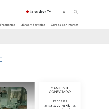
Scientology TV
 Frecuentes
Libros y Servicios
Cursos por Internet
es y principios básicos
niciales
Cómo Resolver los Conflictos
una Iglesia
bros
Las Dinámicas de la Existencia
zación de Scientology
ncias Introductorias
Los Componentes de la Comprensión
E
s Introductorias
Soluciones para un Entorno Peligroso
s Iniciales
Ayudas para Enfermedades y Lesiones
anos
La Integridad y la Honestidad
MANTENTE
CONECTADO
os
El Matrimonio
Recibe las
La Escala Tonal Emocional
actualizaciones diarias
tology