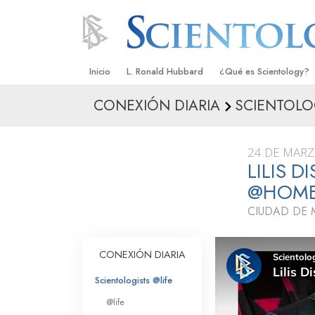
Inicio
L. Ronald Hubbard
¿Qué es Scientology?
CONEXIÓN DIARIA
SCIENTOLO
Creencias y Prácticas
Credos y Códigos de S
24 DE MARZ
Qué dicen los Scientolo
LILIS 
Scientology
@HOM
Conoce a un Scientolog
CIUDAD DE 
Dentro de una Iglesia
CONEXIÓN DIARIA
Los Principios Básicos 
Scientologists @life
Una Introducción a Dian
@life