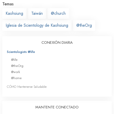
Temas
Kaohsiung
Taiwán
@church
Iglesia de Scientology de Kaohsiung
@theOrg
CONEXIÓN DIARIA
Scientologists @life
@life
@theOrg
@work
@home
CÓMO Mantenerse Saludable
MANTENTE CONECTADO