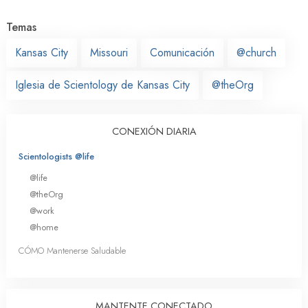
Temas
Kansas City
Missouri
Comunicación
@church
Iglesia de Scientology de Kansas City
@theOrg
CONEXIÓN DIARIA
Scientologists @life
@life
@theOrg
@work
@home
CÓMO Mantenerse Saludable
MANTENTE CONECTADO