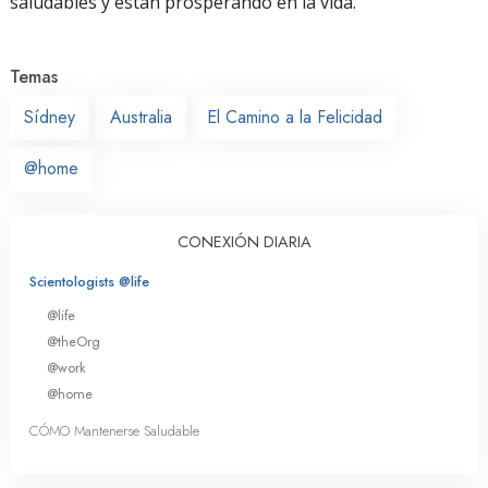
saludables y están prosperando en la vida.
Temas
Sídney
Australia
El Camino a la Felicidad
@home
CONEXIÓN DIARIA
Scientologists @life
@life
@theOrg
@work
@home
CÓMO Mantenerse Saludable