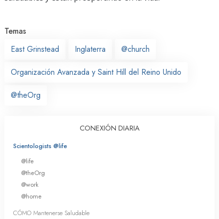
Temas
East Grinstead
Inglaterra
@church
Organización Avanzada y Saint Hill del Reino Unido
@theOrg
CONEXIÓN DIARIA
Scientologists @life
@life
@theOrg
@work
@home
CÓMO Mantenerse Saludable