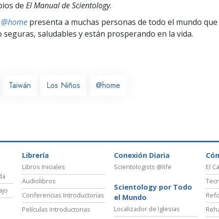
ipios de
El Manual de Scientology
.
ts @home
presenta a muchas personas de todo el mundo que 
seguras, saludables y están prosperando en la vida.
Taiwán
Los Niños
@home
Librería
Conexión Diaria
Có
Libros Iniciales
Scientologists @life
El C
da
Audiolibros
Tecn
Scientology por Todo
ajo
Conferencias Introductorias
Refo
el Mundo
Localizador de Iglesias
Películas Introductorias
Reha