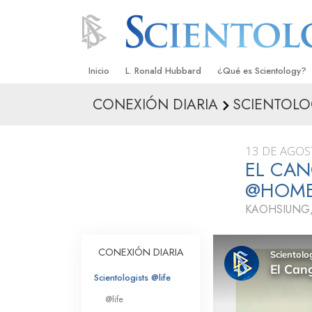
Inicio
L. Ronald Hubbard
¿Qué es Scientology?
CONEXIÓN DIARIA
SCIENTOLO
Creencias y Prácticas
Credos y Códigos de S
13 DE AGOS
Qué dicen los Scientolo
EL CAN
Scientology
@HOM
Conoce a un Scientolog
KAOHSIUNG,
Dentro de una Iglesia
CONEXIÓN DIARIA
Los Principios Básicos 
Scientologists @life
Una Introducción a Dian
@life