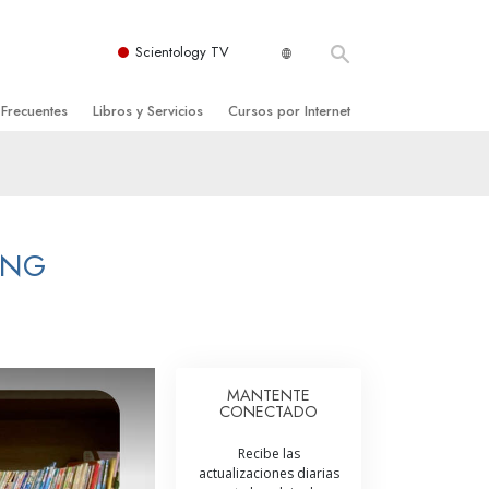
Scientology TV
 Frecuentes
Libros y Servicios
Cursos por Internet
es y principios básicos
niciales
Cómo Resolver los Conflictos
una Iglesia
bros
Las Dinámicas de la Existencia
zación de Scientology
ncias Introductorias
Los Componentes de la Comprensión
UNG
s Introductorias
Soluciones para un Entorno Peligroso
s Iniciales
Ayudas para Enfermedades y Lesiones
anos
La Integridad y la Honestidad
MANTENTE
CONECTADO
os
El Matrimonio
Recibe las
La Escala Tonal Emocional
actualizaciones diarias
tology