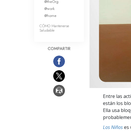
@theOrg
Amor y Odio: ¿Qué es
@work
@home
CÓMO Mantenerse
Saludable
COMPARTIR
Entre las ac
están los bl
Ella usa blo
probablement
Los Niños
es 