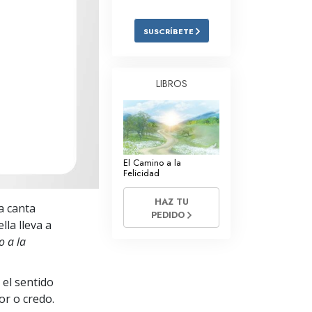
Respuestas a las Drogas
SUSCRÍBETE
Los Niños
Herramientas para el Entorno Laboral
LIBROS
La Ética y las
Condiciones
La Causa de la Supresión
El Camino a la
Investigaciones
Felicidad
Los Fundamentos de la Organización
HAZ TU
a canta
PEDIDO
Los Fundamentos de las Relaciones
lla lleva a
Públicas
o a la
Objetivos y Metas
 el sentido
La Tecnología de Estudio
or o credo.