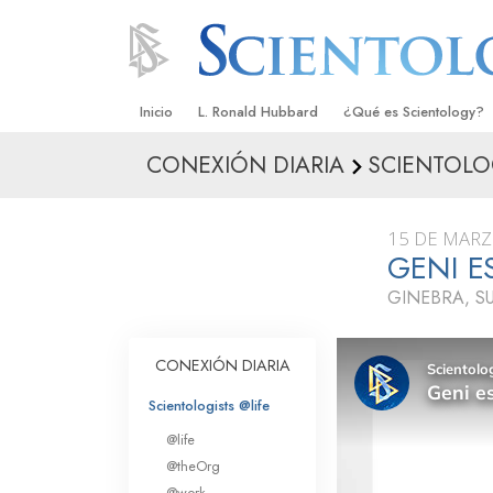
Inicio
L. Ronald Hubbard
¿Qué es Scientology?
CONEXIÓN DIARIA
SCIENTOLO
Creencias y Prácticas
Credos y Códigos de S
15 DE MARZ
Qué dicen los Scientolo
GENI E
Scientology
GINEBRA, SU
Conoce a un Scientolog
Dentro de una Iglesia
CONEXIÓN DIARIA
Los Principios Básicos 
Scientologists @life
@life
Una Introducción a Dian
@theOrg
@work