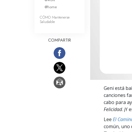
Amor y Odio: ¿Qué es
@home
CÓMO Mantenerse
Saludable
COMPARTIR
Geni está ba
canciones fam
cabo para ay
Felicidad
. ¡Y
Lee
El Camino
común, uno q