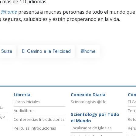
 más de 110 idiomas.
ts @home
presenta a muchas personas de todo el mundo que 
seguras, saludables y están prosperando en la vida.
Suiza
El Camino a la Felicidad
@home
Librería
Conexión Diaria
Có
Libros Iniciales
Scientologists @life
El C
da
Audiolibros
Tecn
Scientology por Todo
ajo
Conferencias Introductorias
Refo
el Mundo
Localizador de Iglesias
Películas Introductorias
Reha