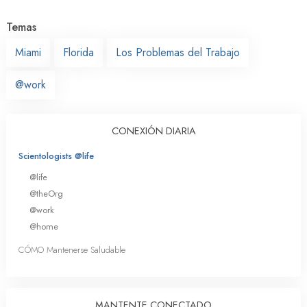
Temas
Miami
Florida
Los Problemas del Trabajo
@work
CONEXIÓN DIARIA
Scientologists @life
@life
@theOrg
@work
@home
CÓMO Mantenerse Saludable
MANTENTE CONECTADO