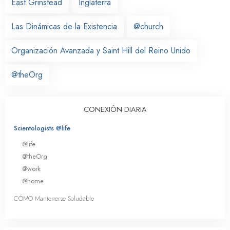
East Grinstead
Inglaterra
Las Dinámicas de la Existencia
@church
Organización Avanzada y Saint Hill del Reino Unido
@theOrg
CONEXIÓN DIARIA
Scientologists @life
@life
@theOrg
@work
@home
CÓMO Mantenerse Saludable