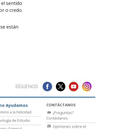
La Comunicación
 el sentido
or o credo.
se están
SÍGUENOS
CONTÁCTANOS
mo Ayudamos
amino a la Felicidad
¿Preguntas?
Contáctanos
ología de Estudio
Opiniones sobre el
rma Criminal