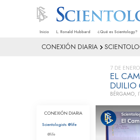
Inicio
L. Ronald Hubbard
¿Qué es Scientology?
CONEXIÓN DIARIA
SCIENTOLO
Creencias y Prácticas
Credos y Códigos de S
7 DE ENERO
Qué dicen los Scientolo
EL CAM
Scientology
DUILI
Conoce a un Scientolog
BÉRGAMO, I
Dentro de una Iglesia
CONEXIÓN DIARIA
Los Principios Básicos 
Scientologists @life
Una Introducción a Dian
@life