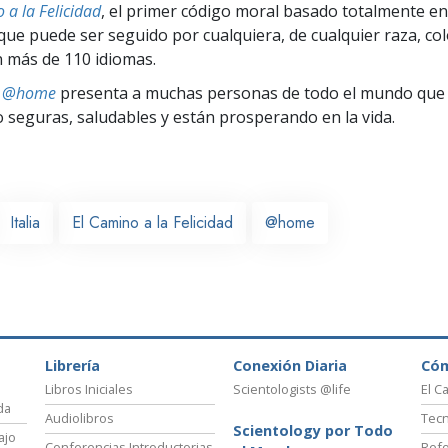
 a la Felicidad
, el primer código moral basado totalmente en
ue puede ser seguido por cualquiera, de cualquier raza, col
 más de 110 idiomas.
ts @home
presenta a muchas personas de todo el mundo que 
seguras, saludables y están prosperando en la vida.
Italia
El Camino a la Felicidad
@home
Librería
Conexión Diaria
Có
Libros Iniciales
Scientologists @life
El C
da
Audiolibros
Tecn
Scientology por Todo
ajo
Conferencias Introductorias
Refo