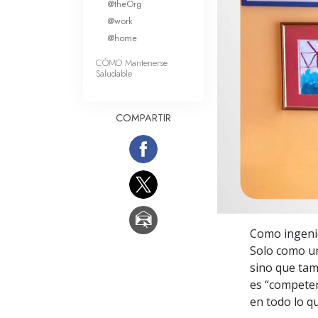
@theOrg
Amor y Odio: ¿Qué es
@work
@home
CÓMO Mantenerse
Saludable
COMPARTIR
Como ingenie
Solo como un
sino que tamb
es “competen
en todo lo q