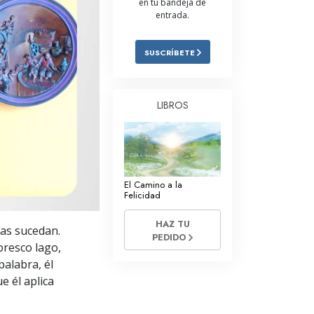
en tu bandeja de
entrada.
Respuestas a las Drogas
Los Niños
SUSCRÍBETE
Herramientas para el Entorno Laboral
La Ética y las
LIBROS
Condiciones
La Causa de la Supresión
Investigaciones
El Camino a la
Los Fundamentos de la Organización
Felicidad
Los Fundamentos de las Relaciones
HAZ TU
sas sucedan.
Públicas
PEDIDO
oresco lago,
Objetivos y Metas
palabra, él
e él aplica
La Tecnología de Estudio