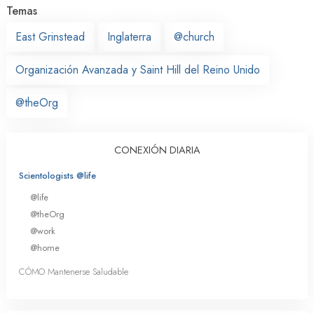
Temas
East Grinstead
Inglaterra
@church
Organización Avanzada y Saint Hill del Reino Unido
@theOrg
CONEXIÓN DIARIA
Scientologists @life
@life
@theOrg
@work
@home
CÓMO Mantenerse Saludable