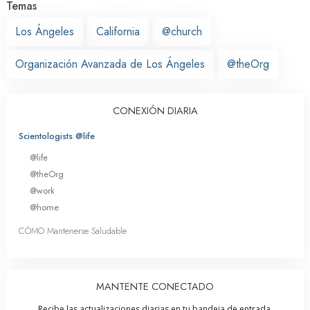
Temas
Los Ángeles
California
@church
Organización Avanzada de Los Ángeles
@theOrg
CONEXIÓN DIARIA
Scientologists @life
@life
@theOrg
@work
@home
CÓMO Mantenerse Saludable
MANTENTE CONECTADO
Recibe las actualizaciones diarias en tu bandeja de entrada.