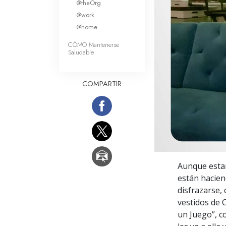
@theOrg
Amor y Odio: ¿Qué es
@work
@home
CÓMO Mantenerse
Saludable
COMPARTIR
Aunque estar
están haciend
disfrazarse,
vestidos de C
un Juego”, c