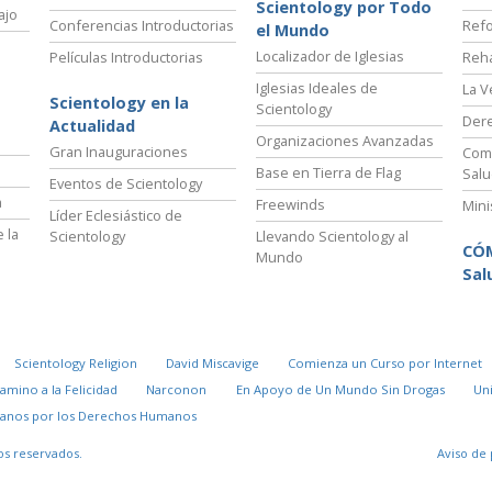
Scientology por Todo
ajo
Conferencias Introductorias
Refo
el Mundo
Localizador de Iglesias
Películas Introductorias
Reha
Iglesias Ideales de
La V
Scientology en la
Scientology
Der
Actualidad
Organizaciones Avanzadas
Gran Inauguraciones
Comi
Base en Tierra de Flag
Salu
Eventos de Scientology
a
Freewinds
Mini
Líder Eclesiástico de
 la
Scientology
Llevando Scientology al
CÓ
Mundo
Sal
Scientology Religion
David Miscavige
Comienza un Curso por Internet
Camino a la Felicidad
Narconon
En Apoyo de Un Mundo Sin Drogas
Un
danos por los Derechos Humanos
os reservados.
Aviso de 