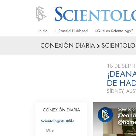
Inicio
L. Ronald Hubbard
¿Qué es Scientology?
CONEXIÓN DIARIA
SCIENTOLO
Creencias y Prácticas
Credos y Códigos de S
18 DE SEPT
Qué dicen los Scientolo
¡DEANA
Scientology
DE HA
Conoce a un Scientolog
SÍDNEY, AUS
Dentro de una Iglesia
CONEXIÓN DIARIA
Los Principios Básicos 
Scientologists @life
Una Introducción a Dian
@life