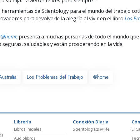
y a su hija: “Vivieron felices para siempre”.
 herramientas de Scientology para el mundo del trabajo cot
vadores para devolverle la alegría al vivir en el libro
Los Pr
ts @home
presenta a muchas personas de todo el mundo que 
seguras, saludables y están prosperando en la vida.
Australia
Los Problemas del Trabajo
@home
Librería
Conexión Diaria
Có
Libros Iniciales
Scientologists @life
El C
da
Audiolibros
Tecn