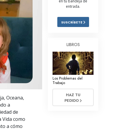
en tu bandeja de
entrada.
Respuestas a las Drogas
Los Niños
SUSCRÍBETE
Herramientas para el Entorno Laboral
La Ética y las
LIBROS
Condiciones
La Causa de la Supresión
Investigaciones
Los Problemas del
Los Fundamentos de la Organización
Trabajo
Los Fundamentos de las Relaciones
HAZ TU
ja, Oceana,
Públicas
PEDIDO
ado a
Objetivos y Metas
iedad de
La Vida como
La Tecnología de Estudio
nto a cómo