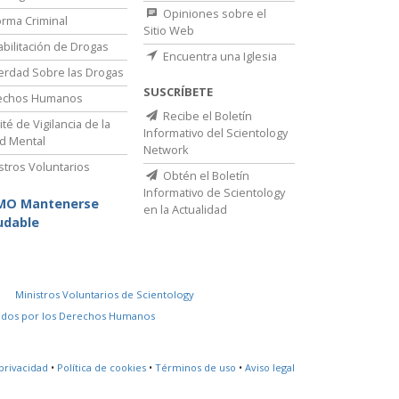
Opiniones sobre el
rma Criminal
Sitio Web
bilitación de Drogas
Encuentra una Iglesia
erdad Sobre las Drogas
SUSCRÍBETE
echos Humanos
Recibe el Boletín
té de Vigilancia de la
Informativo del Scientology
d Mental
Network
stros Voluntarios
Obtén el Boletín
Informativo de Scientology
MO Mantenerse
en la Actualidad
udable
Ministros Voluntarios de Scientology
idos por los Derechos Humanos
privacidad
•
Política de cookies
•
Términos de uso
•
Aviso legal