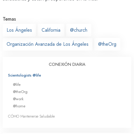
Temas
Los Ángeles
California
@church
Organización Avanzada de Los Ángeles
@theOrg
CONEXIÓN DIARIA
Scientologists @life
@life
@theOrg
@work
@home
CÓMO Mantenerse Saludable