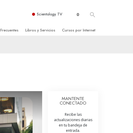
Scientology TV
 Frecuentes
Libros y Servicios
Cursos por Internet
es y principios básicos
niciales
Cómo Resolver los Conflictos
una Iglesia
bros
Las Dinámicas de la Existencia
zación de Scientology
ncias Introductorias
Los Componentes de la Comprensión
s Introductorias
Soluciones para un Entorno Peligroso
s Iniciales
Ayudas para Enfermedades y Lesiones
MANTENTE
CONECTADO
anos
La Integridad y la Honestidad
Recibe las
os
El Matrimonio
actualizaciones diarias
en tu bandeja de
La Escala Tonal Emocional
entrada.
tology