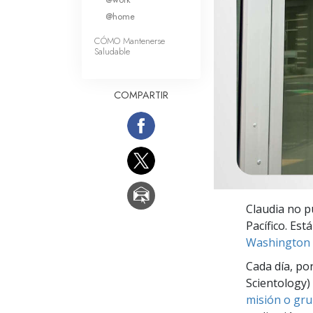
Amor y Odio: ¿Qué es
@home
CÓMO Mantenerse
Saludable
COMPARTIR
Claudia no p
Pacífico. Est
Washington 
Cada día, po
Scientology) 
misión o gru