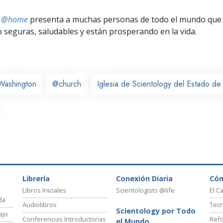
ts @home
presenta a muchas personas de todo el mundo que 
seguras, saludables y están prosperando en la vida.
Washington
@church
Iglesia de Scientology del Estado d
Librería
Conexión Diaria
Có
Libros Iniciales
Scientologists @life
El C
da
Audiolibros
Tecn
Scientology por Todo
ajo
Conferencias Introductorias
Refo
el Mundo