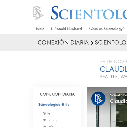
Inicio
L. Ronald Hubbard
¿Qué es Scientology?
CONEXIÓN DIARIA
SCIENTOLO
Creencias y Prácticas
Credos y Códigos de S
29 DE NOVI
Qué dicen los Scientolo
CLAUDI
Scientology
SEATTLE, 
Conoce a un Scientolog
Dentro de una Iglesia
CONEXIÓN DIARIA
Los Principios Básicos 
Scientologists @life
@life
Una Introducción a Dian
@theOrg
@work