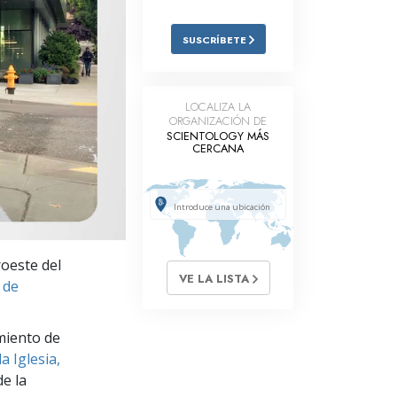
Respuestas a las Drogas
SUSCRÍBETE
Los Niños
Herramientas para el Entorno Laboral
LOCALIZA LA
ORGANIZACIÓN DE
La Ética y las
SCIENTOLOGY MÁS
Condiciones
CERCANA
La Causa de la Supresión
Investigaciones
Los Fundamentos de la Organización
oeste del
VE LA LISTA
Los Fundamentos de las Relaciones
 de
Públicas
Objetivos y Metas
miento de
a Iglesia,
La Tecnología de Estudio
e la