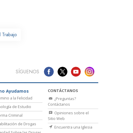
La Comunicación
 Trabajo
SÍGUENOS
CONTÁCTANOS
mo Ayudamos
amino a la Felicidad
¿Preguntas?
Contáctanos
ología de Estudio
Opiniones sobre el
rma Criminal
Sitio Web
bilitación de Drogas
Encuentra una Iglesia
erdad Sobre las Drogas