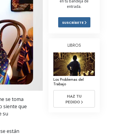
en tu bandeja de
entrada.
Respuestas a las Drogas
Los Niños
SUSCRÍBETE
Herramientas para el Entorno Laboral
La Ética y las
LIBROS
Condiciones
La Causa de la Supresión
Investigaciones
Los Problemas del
Los Fundamentos de la Organización
Trabajo
Los Fundamentos de las Relaciones
HAZ TU
ine se toma
Públicas
PEDIDO
o siente que
Objetivos y Metas
e su
La Tecnología de Estudio
se están