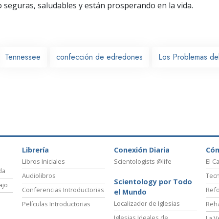
seguras, saludables y están prosperando en la vida.
Tennessee
confección de edredones
Los Problemas del
Librería
Conexión Diaria
Có
Libros Iniciales
Scientologists @life
El C
da
Audiolibros
Tecn
Scientology por Todo
ajo
Conferencias Introductorias
Refo
el Mundo
Localizador de Iglesias
Películas Introductorias
Reha
Iglesias Ideales de
La V