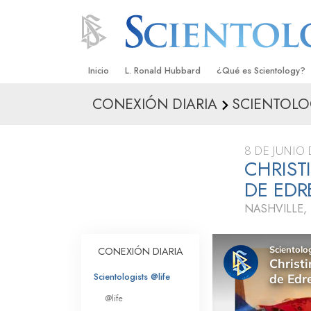
Inicio
L. Ronald Hubbard
¿Qué es Scientology?
CONEXIÓN DIARIA
SCIENTOLO
Creencias y Prácticas
Credos y Códigos de S
8 DE JUNIO
Qué dicen los Scientolo
CHRIST
Scientology
DE ED
Conoce a un Scientolog
NASHVILLE,
Dentro de una Iglesia
CONEXIÓN DIARIA
Los Principios Básicos 
Scientologists @life
Una Introducción a Dian
@life