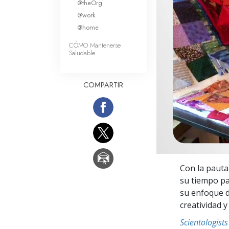
@theOrg
Amor y Odio: ¿Qué es
@work
@home
CÓMO Mantenerse
Saludable
COMPARTIR
Con la pauta
su tiempo pa
su enfoque d
creatividad y
Scientologis