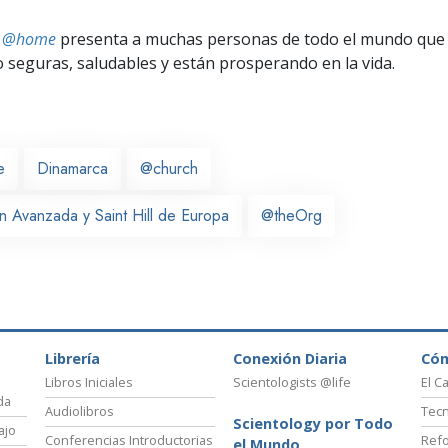
ts @home
presenta a muchas personas de todo el mundo que 
seguras, saludables y están prosperando en la vida.
e
Dinamarca
@church
n Avanzada y Saint Hill de Europa
@theOrg
Librería
Conexión Diaria
Có
Libros Iniciales
Scientologists @life
El C
da
Audiolibros
Tecn
Scientology por Todo
ajo
Conferencias Introductorias
Refo
el Mundo