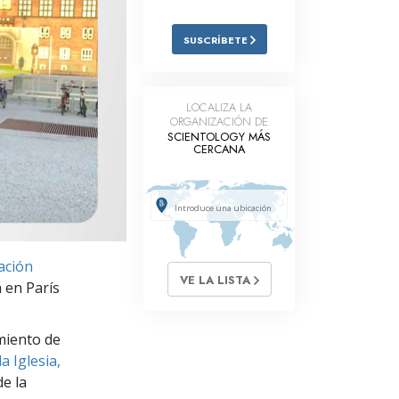
Respuestas a las Drogas
SUSCRÍBETE
Los Niños
Herramientas para el Entorno Laboral
LOCALIZA LA
ORGANIZACIÓN DE
La Ética y las
SCIENTOLOGY MÁS
Condiciones
CERCANA
La Causa de la Supresión
Investigaciones
Los Fundamentos de la Organización
ación
VE LA LISTA
Los Fundamentos de las Relaciones
a en París
Públicas
Objetivos y Metas
miento de
a Iglesia,
La Tecnología de Estudio
e la