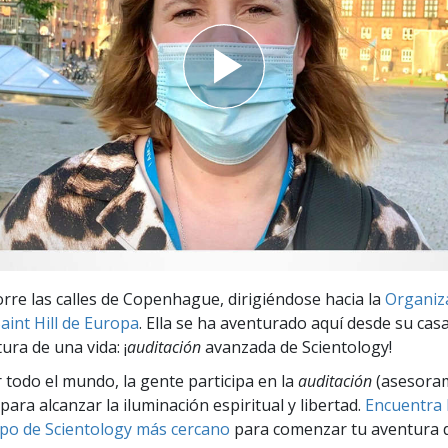
 Grandeza?
orre las calles de Copenhague, dirigiéndose hacia la
Organiz
aint Hill de Europa
. Ella se ha aventurado aquí desde su cas
ura de una vida: ¡
auditación
avanzada de Scientology!
r todo el mundo, la gente participa en la
auditación
(asesora
para alcanzar la iluminación espiritual y libertad.
Encuentra l
po de Scientology más cercano
para comenzar tu aventura d