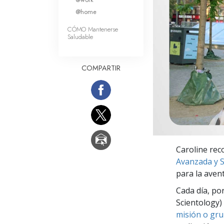
Amor y Odio: ¿Qué es
@home
CÓMO Mantenerse
Saludable
COMPARTIR
Caroline rec
Avanzada y S
para la avent
Cada día, po
Scientology) 
misión o gru