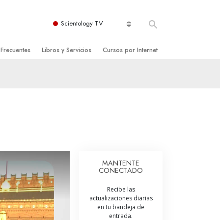
Scientology TV
 Frecuentes
Libros y Servicios
Cursos por Internet
es y principios básicos
niciales
Cómo Resolver los Conflictos
una Iglesia
bros
Las Dinámicas de la Existencia
zación de Scientology
ncias Introductorias
Los Componentes de la Comprensión
s Introductorias
Soluciones para un Entorno Peligroso
s Iniciales
Ayudas para Enfermedades y Lesiones
MANTENTE
CONECTADO
anos
La Integridad y la Honestidad
Recibe las
os
El Matrimonio
actualizaciones diarias
en tu bandeja de
La Escala Tonal Emocional
entrada.
tology