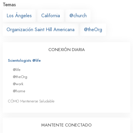
Temas
Los Ángeles
California
@church
Organización Saint Hill Americana
@theOrg
CONEXIÓN DIARIA
Scientologists @life
@life
@theOrg
@work
@home
CÓMO Mantenerse Saludable
MANTENTE CONECTADO